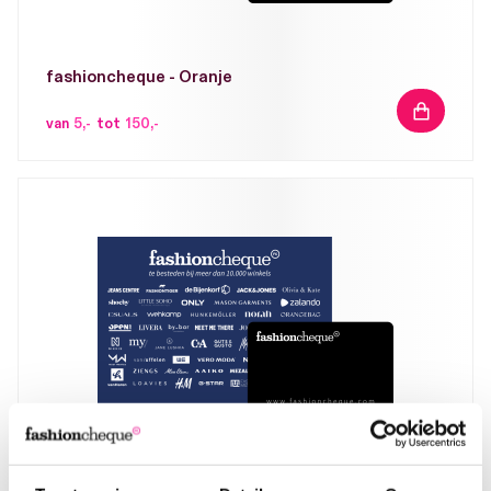
fashioncheque - Oranje
IN
van
5,-
tot
150,-
WINKELW
fashioncheque - Donkerblauw