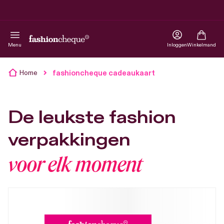
Menu
Inloggen
Winkelmand
fashioncheque cadeaukaart
Home
De leukste fashion
verpakkingen
voor elk moment