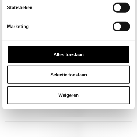
Statistieken
Marketing
Alles toestaan
Selectie toestaan
fashioncheque - Zwart
Weigeren
IN
van
5,-
tot
150,-
WINKELW