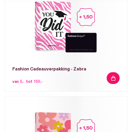
Fashion Cadeauverpakking - Zebra
IN
van
5,-
tot
150,-
WINKELW