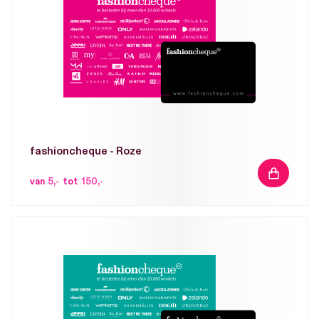
fashioncheque - Roze
IN
van
5,-
tot
150,-
WINKELW