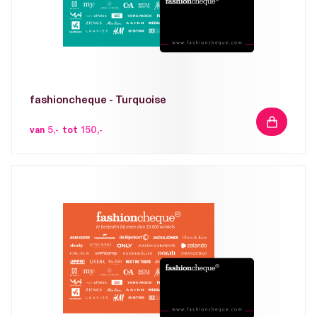
fashioncheque - Turquoise
IN
van
5,-
tot
150,-
WINKELW