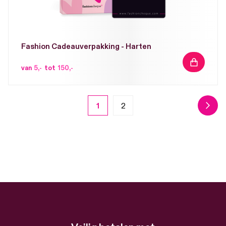
Fashion Cadeauverpakking - Harten
IN
van
5,-
tot
150,-
WINKELW
Pagina
1
2
U
Pagina
Pagin
Volge
lees
momenteel
pagina