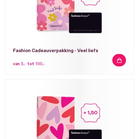
Fashion Cadeauverpakking - Veel liefs
IN
van
5,-
tot
150,-
WINKELW