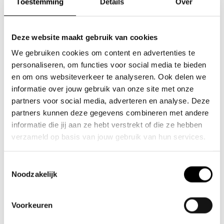
Toestemming
Details
Over
IN
van
5,-
tot
150,-
WINKELW
Deze website maakt gebruik van cookies
We gebruiken cookies om content en advertenties te
personaliseren, om functies voor social media te bieden
en om ons websiteverkeer te analyseren. Ook delen we
informatie over jouw gebruik van onze site met onze
partners voor social media, adverteren en analyse. Deze
partners kunnen deze gegevens combineren met andere
informatie die jij aan ze hebt verstrekt of die ze hebben
verzameld op basis van jouw gebruik van hun services.
Toestemmingsselectie
Noodzakelijk
fashioncheque - Lime
Voorkeuren
IN
van
5,-
tot
150,-
WINKELW