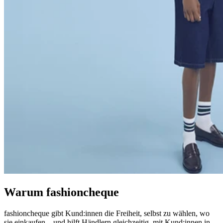
Warum fashioncheque
fashioncheque gibt Kund:innen die Freiheit, selbst zu wählen, wo
sie einkaufen – und hilft Händlern gleichzeitig, mit Kund:innen in