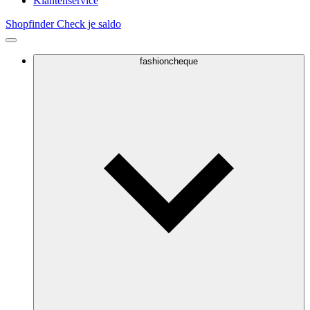
Klantenservice
Shopfinder
Check je saldo
fashioncheque