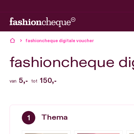
fashioncheque digitale voucher
fashioncheque di
5,-
150,-
van
tot
Thema