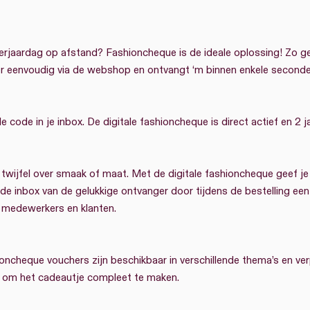
jaardag op afstand? Fashioncheque is de ideale oplossing! Zo geef
r eenvoudig via de webshop en ontvangt ‘m binnen enkele seconden 
e code in je inbox. De digitale fashioncheque is direct actief en 2 ja
wijfel over smaak of maat. Met de digitale fashioncheque geef je i
de inbox van de gelukkige ontvanger door tijdens de bestelling een
or medewerkers en klanten.
hioncheque vouchers zijn beschikbaar in verschillende thema’s en 
a om het cadeautje compleet te maken.