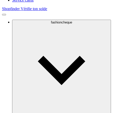
Service client
Shopfinder
Vérifie ton solde
fashioncheque