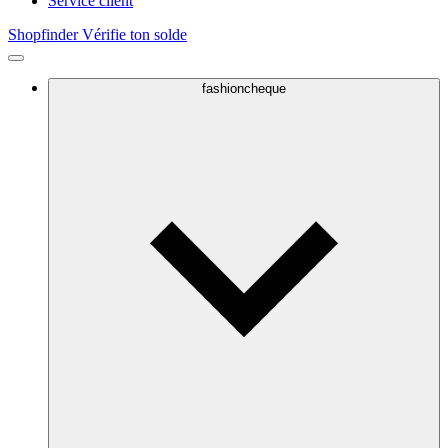
Service client
Shopfinder
Vérifie ton solde
fashioncheque