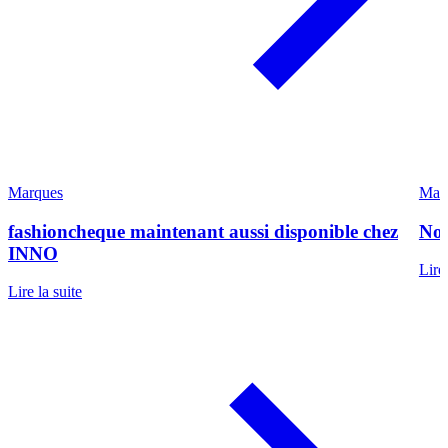
Marques
Mar
fashioncheque maintenant aussi disponible chez
Nou
INNO
Lire 
Lire la suite