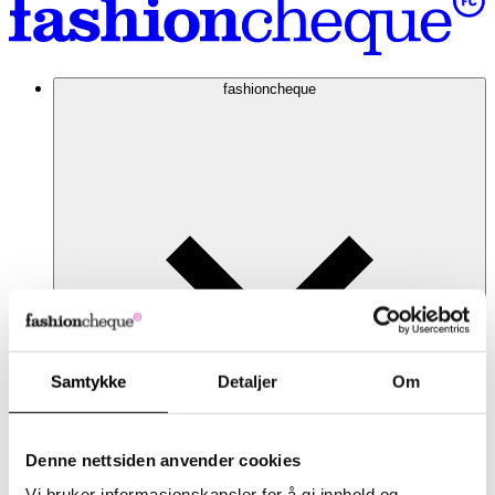
fashioncheque
Samtykke
Detaljer
Om
Denne nettsiden anvender cookies
Vi bruker informasjonskapsler for å gi innhold og