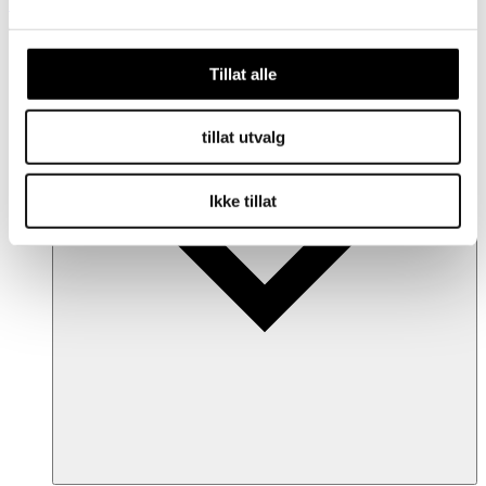
Shopfinder
Sjekk saldoen din
fashioncheque
Tillat alle
tillat utvalg
Ikke tillat