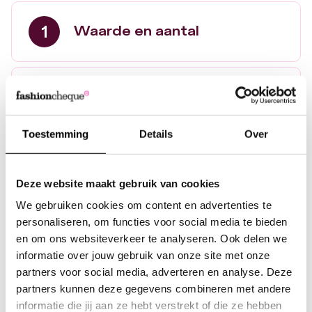
Waarde en aantal
10,-
25,-
Persoonlijk kaartje
Toestemming
Details
Over
35,-
50,-
Cadeauverpakking
Deze website maakt gebruik van cookies
100,-
We gebruiken cookies om content en advertenties te
6,50
Totaal
personaliseren, om functies voor social media te bieden
en om ons websiteverkeer te analyseren. Ook delen we
Nog
160
karakters over
Of kies een eigen bedrag:
informatie over jouw gebruik van onze site met onze
partners voor social media, adverteren en analyse. Deze
VERDER ZONDER PERSOONLIJK KAARTJE
IN WINKELWAGEN
partners kunnen deze gegevens combineren met andere
informatie die jij aan ze hebt verstrekt of die ze hebben