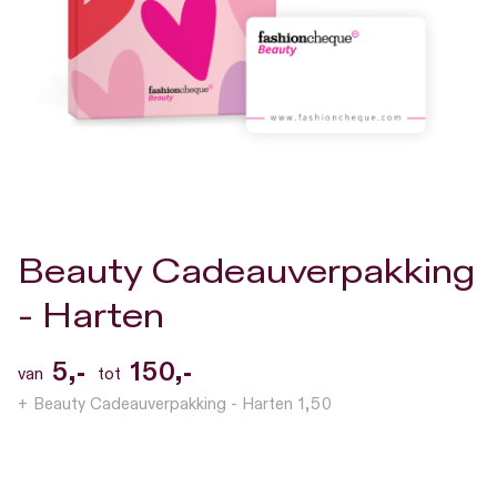
Ga
Beauty Cadeauverpakking
naar
het
- Harten
begin
van
5,-
150,-
van
tot
de
Beauty Cadeauverpakking - Harten
1,50
afbeeldingen-
gallerij